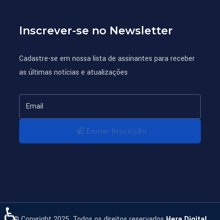
Inscrever-se no Newsletter
Cadastre-se em nossa lista de assinantes para receber
as últimas notícias e atualizações
Enviar Inscrição
♿
© Copyright 2025. Todos os direitos reservados
Hera Digital