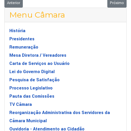
Artigo anterior: PROJETO OBRIGA AFIXAÇÃO DE NOMES DE MÉDICOS E
Próximo ar
Anterior
Próximo
Menu Câmara
História
Presidentes
Remuneração
Mesa Diretora / Vereadores
Carta de Serviços ao Usuário
Lei do Governo Digital
Pesquisa de Satisfação
Processo Legislativo
Pauta das Comissões
TV Câmara
Reorganização Administrativa dos Servidores da
Câmara Municipal
Ouvidoria - Atendimento ao Cidadão