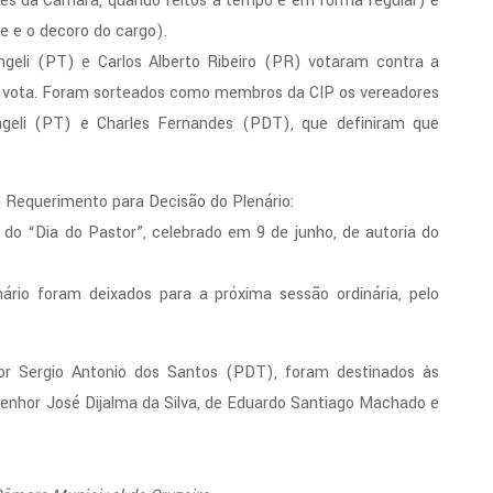
ões da Câmara, quando feitos a tempo e em forma regular) e
e e o decoro do cargo).
eli (PT) e Carlos Alberto Ribeiro (PR) votaram contra a
ão vota. Foram sorteados como membros da CIP os vereadores
ngeli (PT) e Charles Fernandes (PDT), que definiram que
m Requerimento para Decisão do Plenário:
“Dia do Pastor”, celebrado em 9 de junho, de autoria do
rio foram deixados para a próxima sessão ordinária, pelo
or Sergio Antonio dos Santos (PDT), foram destinados às
o senhor José Dijalma da Silva, de Eduardo Santiago Machado e