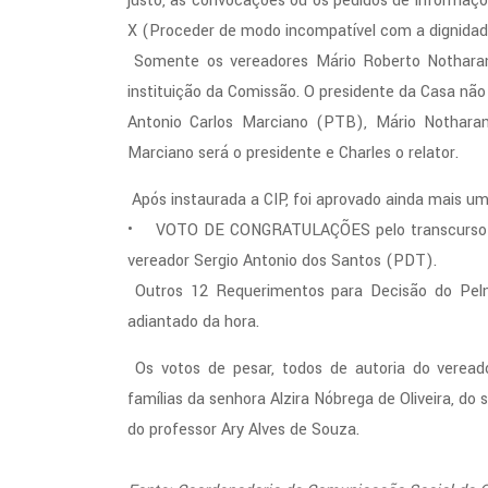
justo, as convocações ou os pedidos de informaç
X (Proceder de modo incompatível com a dignidad
Somente os vereadores Mário Roberto Notharang
instituição da Comissão. O presidente da Casa n
Antonio Carlos Marciano (PTB), Mário Nothara
Marciano será o presidente e Charles o relator.
Após instaurada a CIP, foi aprovado ainda mais u
• VOTO DE CONGRATULAÇÕES pelo transcurso do 
vereador Sergio Antonio dos Santos (PDT).
Outros 12 Requerimentos para Decisão do Pelná
adiantado da hora.
Os votos de pesar, todos de autoria do veread
famílias da senhora Alzira Nóbrega de Oliveira, d
do professor Ary Alves de Souza.