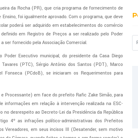
ueira da Rocha (PR), que cria programa de fornecimento de
P
de Ensino, foi igualmente aprovado. Com o programa, que deve
colar poderá ser adquirido em estabelecimentos do comércio
efinido em Registro de Preços a ser realizado pelo Poder
Pe
 a ser fornecido pela Associação Comercial.
do Poder Executivo municipal, do presidente da Casa Diego
 Tavares (PTC), Sérgio Antônio dos Santos (PDT), Marco
iel Fonseca (PCdoB), se iniciaram os Requerimentos para
 e Processante) em face do prefeito Rafic Zake Simão, para
de informações em relação à intervenção realizada na ESC-
do no desrespeito ao Decreto-Lei da Presidência da República
go 4º as infrações político-administrativas dos Prefeitos
os Vereadores, em seus incisos III (Desatender, sem motivo