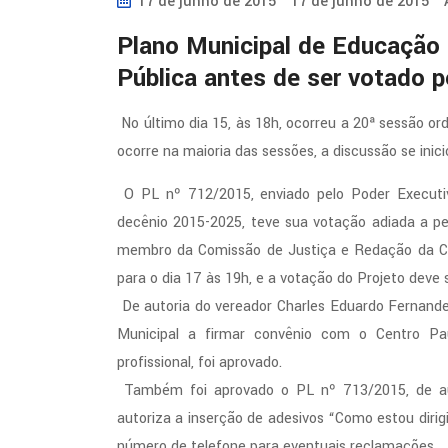
17 de junho de 2015
17 de junho de 2015
Plano Municipal de Educação 
Pública antes de ser votado p
No último dia 15, às 18h, ocorreu a 20ª sessão or
ocorre na maioria das sessões, a discussão se inici
O PL nº 712/2015, enviado pelo Poder Executi
decênio 2015-2025, teve sua votação adiada a p
membro da Comissão de Justiça e Redação da Ca
para o dia 17 às 19h, e a votação do Projeto deve s
De autoria do vereador Charles Eduardo Fernande
Municipal a firmar convênio com o Centro Pa
profissional, foi aprovado.
Também foi aprovado o PL nº 713/2015, de au
autoriza a inserção de adesivos “Como estou diri
número de telefone para eventuais reclamações.