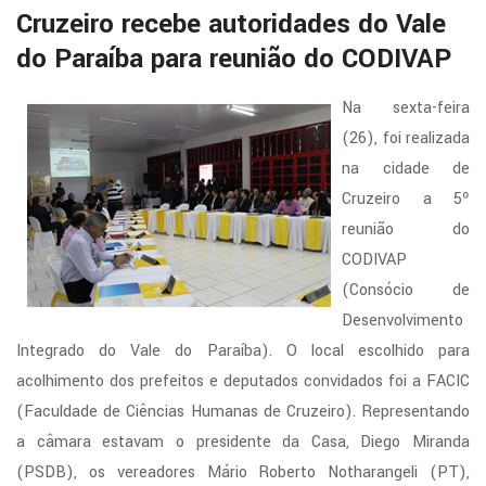
zada
Cruzeiro recebe autoridades do Vale
do Paraíba para reunião do CODIVAP
e
Na sexta-feira
iro
(26), foi realizada
na cidade de
Cruzeiro a 5º
ão
reunião do
CODIVAP
IVAP
(Consócio de
sócio
Desenvolvimento
Integrado do Vale do Paraíba). O local escolhido para
nvolvimento
acolhimento dos prefeitos e deputados convidados foi a FACIC
rado
(Faculdade de Ciências Humanas de Cruzeiro). Representando
a câmara estavam o presidente da Casa, Diego Miranda
(PSDB), os vereadores Mário Roberto Notharangeli (PT),