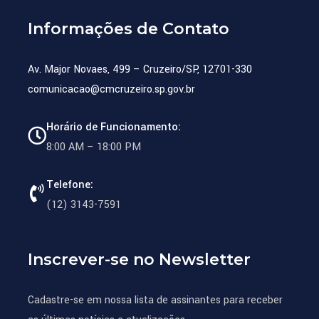
de
Informações de Contato
to
Av. Major Novaes, 499 – Cruzeiro/SP, 12701-330
comunicacao@cmcruzeiro.sp.gov.br
Horário de Funcionamento:
ido”.
8:00 AM – 18:00 PM
m
o
Telefone:
(12) 3143-7591
tado
Inscrever-se no Newsletter
al
rdo
Cadastre-se em nossa lista de assinantes para receber