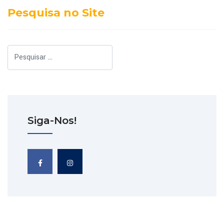
ando
Pesquisa no Site
o
,
te
Pesquisar
tivo
ECESP
smo
Siga-Nos!
sta
,
RECESP
ípios