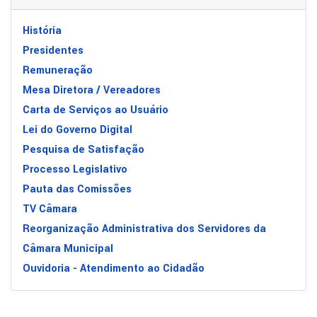
História
Presidentes
Remuneração
Mesa Diretora / Vereadores
Carta de Serviços ao Usuário
Lei do Governo Digital
a
Pesquisa de Satisfação
agem
Processo Legislativo
ica
Pauta das Comissões
mos
TV Câmara
mente
Reorganização Administrativa dos Servidores da
es”
,
Câmara Municipal
Ouvidoria - Atendimento ao Cidadão
trada