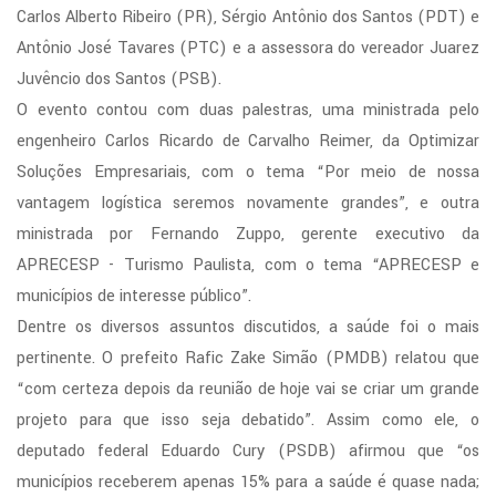
Carlos Alberto Ribeiro (PR), Sérgio Antônio dos Santos (PDT) e
ba).
Antônio José Tavares (PTC) e a assessora do vereador Juarez
Juvêncio dos Santos (PSB).
O evento contou com duas palestras, uma ministrada pelo
hido
engenheiro Carlos Ricardo de Carvalho Reimer, da Optimizar
Soluções Empresariais, com o tema “Por meio de nossa
imento
vantagem logística seremos novamente grandes”, e outra
ministrada por Fernando Zuppo, gerente executivo da
itos
APRECESP - Turismo Paulista, com o tema “APRECESP e
municípios de interesse público”.
tados
Dentre os diversos assuntos discutidos, a saúde foi o mais
idados
pertinente. O prefeito Rafic Zake Simão (PMDB) relatou que
“com certeza depois da reunião de hoje vai se criar um grande
projeto para que isso seja debatido”. Assim como ele, o
C
deputado federal Eduardo Cury (PSDB) afirmou que “os
uldade
municípios receberem apenas 15% para a saúde é quase nada;