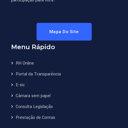
participação para você!
o
B)
Mapa Do Site
ou
Menu Rápido
za
RH Online
s
Portal da Transparência
ão
E-sic
Câmara sem papel
Consulta Legislação
Prestação de Contas