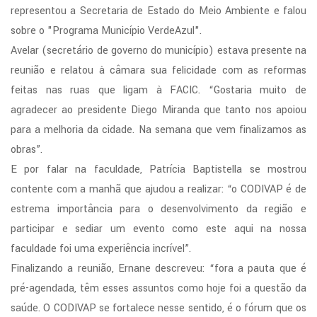
representou a Secretaria de Estado do Meio Ambiente e falou
dores
sobre o "Programa Município VerdeAzul".
Avelar (secretário de governo do município) estava presente na
rto
reunião e relatou à câmara sua felicidade com as reformas
rangeli
feitas nas ruas que ligam à FACIC. “Gostaria muito de
agradecer ao presidente Diego Miranda que tanto nos apoiou
s
para a melhoria da cidade. Na semana que vem finalizamos as
to
obras”.
ro
E por falar na faculdade, Patrícia Baptistella se mostrou
contente com a manhã que ajudou a realizar: “o CODIVAP é de
o
estrema importância para o desenvolvimento da região e
io
participar e sediar um evento como este aqui na nossa
faculdade foi uma experiência incrível”.
os
Finalizando a reunião, Ernane descreveu: “fora a pauta que é
)
pré-agendada, têm esses assuntos como hoje foi a questão da
saúde. O CODIVAP se fortalece nesse sentido, é o fórum que os