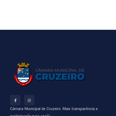
esse
co”.
re
sos
tos
tidos,
e
nente.
Câmara Municipal de Cruzeiro: Mais transparência e
to