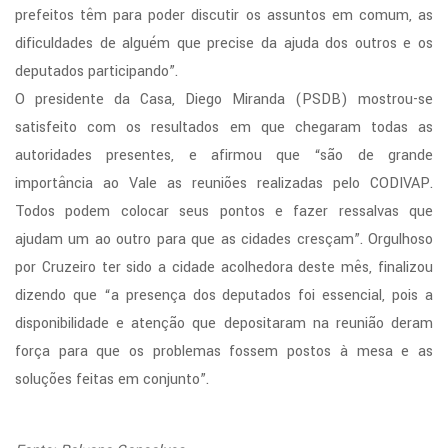
io
prefeitos têm para poder discutir os assuntos em comum, as
dificuldades de alguém que precise da ajuda dos outros e os
es
deputados participando”.
)
O presidente da Casa, Diego Miranda (PSDB) mostrou-se
satisfeito com os resultados em que chegaram todas as
autoridades presentes, e afirmou que “são de grande
ssora
importância ao Vale as reuniões realizadas pelo CODIVAP.
Todos podem colocar seus pontos e fazer ressalvas que
dor
ajudam um ao outro para que as cidades cresçam”. Orgulhoso
z
por Cruzeiro ter sido a cidade acolhedora deste mês, finalizou
cio
dizendo que “a presença dos deputados foi essencial, pois a
disponibilidade e atenção que depositaram na reunião deram
os
força para que os problemas fossem postos à mesa e as
.
soluções feitas em conjunto”.
o