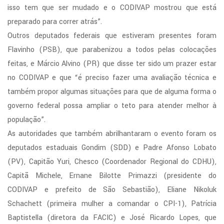
isso tem que ser mudado e o CODIVAP mostrou que está
ias
preparado para correr atrás”.
nas
Outros deputados federais que estiveram presentes foram
Flavinho (PSB), que parabenizou a todos pelas colocações
iro).
feitas, e Márcio Alvino (PR) que disse ter sido um prazer estar
esentando
no CODIVAP e que “é preciso fazer uma avaliação técnica e
também propor algumas situações para que de alguma forma o
ra
governo federal possa ampliar o teto para atender melhor à
vam
população”.
As autoridades que também abrilhantaram o evento foram os
dente
deputados estaduais Gondim (SDD) e Padre Afonso Lobato
(PV), Capitão Yuri, Chesco (Coordenador Regional do CDHU),
,
Capitã Michele, Ernane Bilotte Primazzi (presidente do
o
CODIVAP e prefeito de São Sebastião), Eliane Nikoluk
nda
Schachett (primeira mulher a comandar o CPI-1), Patrícia
B),
Baptistella (diretora da FACIC) e José Ricardo Lopes, que