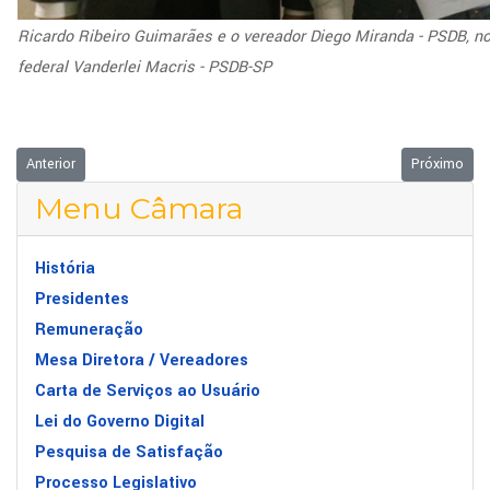
Ricardo Ribeiro Guimarães e o vereador Diego Miranda - PSDB, n
federal Vanderlei Macris - PSDB-SP
Artigo anterior: Poesia e memória marcam Sessão Solene em comemoraç
Próximo art
Anterior
Próximo
Menu Câmara
História
Presidentes
Remuneração
Mesa Diretora / Vereadores
Carta de Serviços ao Usuário
Lei do Governo Digital
Pesquisa de Satisfação
Processo Legislativo