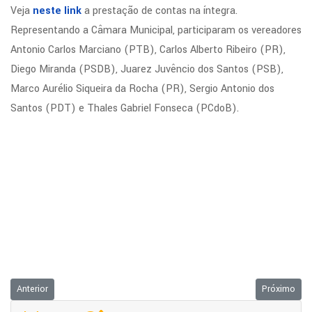
Veja
neste link
a prestação de contas na íntegra.
Representando a Câmara Municipal, participaram os vereadores
Antonio Carlos Marciano (PTB), Carlos Alberto Ribeiro (PR),
Diego Miranda (PSDB), Juarez Juvêncio dos Santos (PSB),
Marco Aurélio Siqueira da Rocha (PR), Sergio Antonio dos
Santos (PDT) e Thales Gabriel Fonseca (PCdoB).
Artigo anterior: AVISO - PREGÃO Nº 001/2015 - PRESENCIAL
Próximo arti
Anterior
Próximo