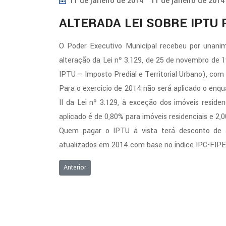
11 de janeiro de 2014
11 de janeiro de 2014
ALTERADA LEI SOBRE IPTU 
O Poder Executivo Municipal recebeu por unanim
alteração da Lei nº 3.129, de 25 de novembro de 19
IPTU – Imposto Predial e Territorial Urbano), com
Para o exercício de 2014 não será aplicado o enqu
II da Lei nº 3.129, à exceção dos imóveis reside
aplicado é de 0,80% para imóveis residenciais e 2,
Quem pagar o IPTU à vista terá desconto de 5
atualizados em 2014 com base no índice IPC-FIPE
Artigo anterior: CÂMARA AUTORIZA A “ZONA AZUL”
Anterior