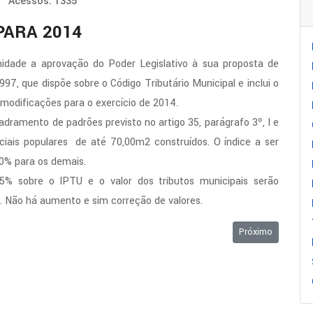
Acessos: 1335
PARA 2014
idade a aprovação do Poder Legislativo à sua proposta de
97, que dispõe sobre o Código Tributário Municipal e inclui o
 modificações para o exercício de 2014.
adramento de padrões previsto no artigo 35, parágrafo 3º, I e
nciais populares de até 70,00m2 construídos. O índice a ser
00% para os demais.
% sobre o IPTU e o valor dos tributos municipais serão
. Não há aumento e sim correção de valores.
Próximo artigo: 
Próximo