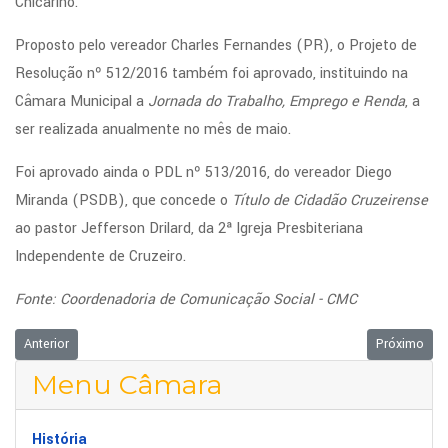
Chicarino.
Proposto pelo vereador Charles Fernandes (PR), o Projeto de
Resolução nº 512/2016 também foi aprovado, instituindo na
Câmara Municipal a
Jornada do Trabalho, Emprego e Renda
, a
ser realizada anualmente no mês de maio.
Foi aprovado ainda o PDL nº 513/2016, do vereador Diego
Miranda (PSDB), que concede o
Título de Cidadão Cruzeirense
ao pastor Jefferson Drilard, da 2ª Igreja Presbiteriana
Independente de Cruzeiro.
Fonte: Coordenadoria de Comunicação Social - CMC
Artigo anterior: Prestação de contas da prefeitura sobre a intervenção n
Próximo art
Anterior
Próximo
Menu Câmara
História