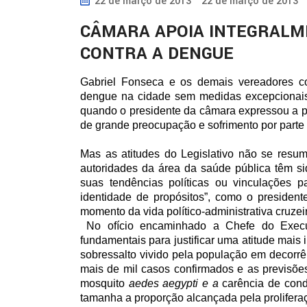
22 de março de 2013
22 de março de 2013
CÂMARA APOIA INTEGRALM
CONTRA A DENGUE
Gabriel Fonseca e os demais vereadores 
dengue na cidade sem medidas excepcionais. E
quando o presidente da câmara expressou a p
de grande preocupação e sofrimento por parte
Mas as atitudes do Legislativo não se resum
autoridades da área da saúde pública têm s
suas tendências políticas ou vinculações p
identidade de propósitos”, como o president
momento da vida político-administrativa cruzei
No ofício encaminhado a Chefe do Execut
fundamentais para justificar uma atitude mais 
sobressalto vivido pela população em decorrê
mais de mil casos confirmados e as previsõe
mosquito
aedes aegypti e a
carência de cond
tamanha a proporção alcançada pela proliferaç