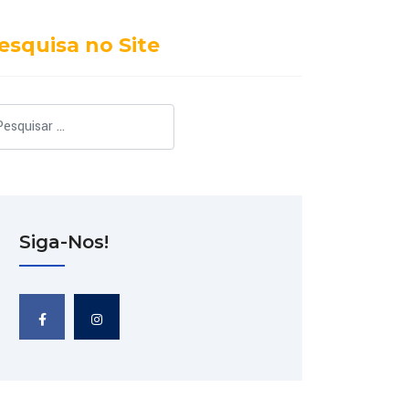
esquisa no Site
squisar
Siga-Nos!
 CONSERVAÇÃO DE TERRENOS E IMÓVEIS: REGRAS FICAM MAIS RÍGIDAS