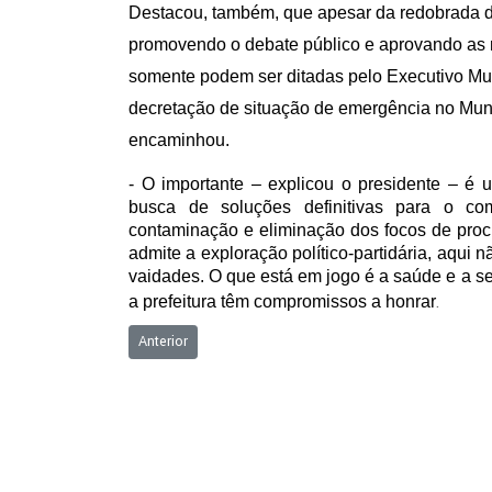
Destacou, também, que apesar da redobrada d
promovendo o debate público e aprovando as 
somente podem ser ditadas pelo Executivo Muni
decretação de situação de emergência no Munic
encaminhou.
- O importante – explicou o presidente – é 
busca de soluções definitivas para o c
contaminação e eliminação dos focos de proc
admite a exploração político-partidária, aqui 
vaidades. O que está em jogo é a saúde e a 
.
a prefeitura têm compromissos a honrar
Artigo anterior: Portaria n.º 2.647/2013
Anterior