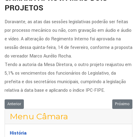
PROJETOS
Doravante, as atas das sessões legislativas poderão ser feitas
por processo mecânico ou não, com gravação em áudio e áudio
e vídeo. A alteração do Regimento Interno foi aprovada na
sessão dessa quinta-feira, 14 de fevereiro, conforme a proposta
do vereador Marco Aurélio Rocha.
Tendo a autoria da Mesa Diretora, o outro projeto reajustou em
5,1% os vencimentos dos funcionários do Legislativo, da
prefeita e dos secretários municipais, cumprindo a legislação
relativa à data base e aplicando o índice IPC-FIPE.
Artigo anterior: CEI JÁ TEM DOCUMENTOS PARA COMEÇAR SEU TRABA
Próximo arti
Anterior
Próximo
Menu Câmara
História