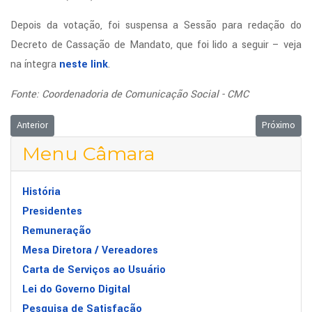
Depois da votação, foi suspensa a Sessão para redação do
Decreto de Cassação de Mandato, que foi lido a seguir – veja
na íntegra
neste link
.
Fonte: Coordenadoria de Comunicação Social - CMC
Artigo anterior: Audiência Pública define medidas para aumentar segura
Próximo art
Anterior
Próximo
Menu Câmara
História
Presidentes
Remuneração
Mesa Diretora / Vereadores
Carta de Serviços ao Usuário
Lei do Governo Digital
Pesquisa de Satisfação