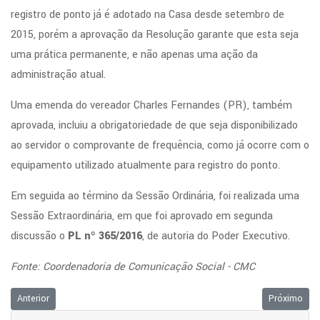
registro de ponto já é adotado na Casa desde setembro de
2015, porém a aprovação da Resolução garante que esta seja
uma prática permanente, e não apenas uma ação da
administração atual.
Uma emenda do vereador Charles Fernandes (PR), também
aprovada, incluiu a obrigatoriedade de que seja disponibilizado
ao servidor o comprovante de frequência, como já ocorre com o
equipamento utilizado atualmente para registro do ponto.
Em seguida ao término da Sessão Ordinária, foi realizada uma
Sessão Extraordinária, em que foi aprovado em segunda
discussão o
PL nº 365/2016
, de autoria do Poder Executivo.
Fonte: Coordenadoria de Comunicação Social - CMC
Artigo anterior: Vereadores aprovam Título de Cidadão Cruzeirense e dec
Próximo arti
Anterior
Próximo