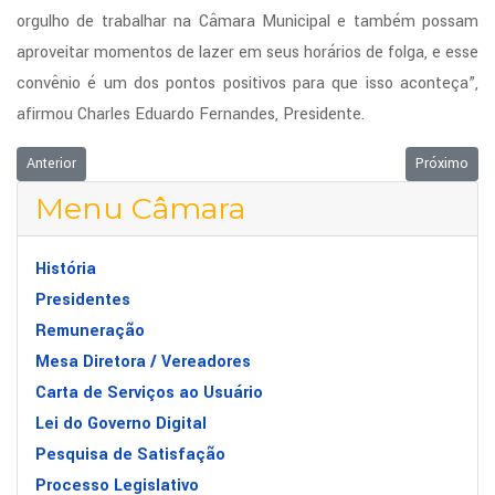
orgulho de trabalhar na Câmara Municipal e também possam
aproveitar momentos de lazer em seus horários de folga, e esse
convênio é um dos pontos positivos para que isso aconteça”,
afirmou Charles Eduardo Fernandes, Presidente.
Artigo anterior: Câmara recebe Alexandre Correa para a palestra sobre "O
Próximo art
Anterior
Próximo
Menu Câmara
História
Presidentes
Remuneração
Mesa Diretora / Vereadores
Carta de Serviços ao Usuário
Lei do Governo Digital
Pesquisa de Satisfação
Processo Legislativo