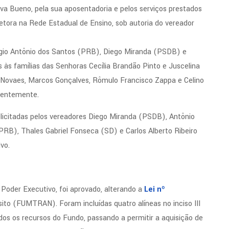
 Bueno, pela sua aposentadoria e pelos serviços prestados
retora na Rede Estadual de Ensino, sob autoria do vereador
érgio Antônio dos Santos (PRB), Diego Miranda (PSDB) e
às famílias das Senhoras Cecília Brandão Pinto e Juscelina
 Novaes, Marcos Gonçalves, Rômulo Francisco Zappa e Celino
ecentemente.
licitadas pelos vereadores Diego Miranda (PSDB), Antônio
RB), Thales Gabriel Fonseca (SD) e Carlos Alberto Ribeiro
vo.
o Poder Executivo, foi aprovado, alterando a
Lei nº
sito (FUMTRAN). Foram incluídas quatro alíneas no inciso III
dos os recursos do Fundo, passando a permitir a aquisição de