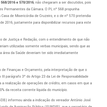
 568/2016 e 570/2016
, não chegaram a ser discutidos, pois
ões Permanentes da Câmara. O PL nº 568 propunha
 Casa de Misericórdia de Cruzeiro, e o de nº 570 pretendia
de 2016, justamente para disponibilizar recursos para este
ão de Justiça e Redação, com o entendimento de que não
eriam utilizadas somente verbas municipais, sendo que as
 da área da Saúde deveriam ter sido imediatamente
o de Finanças e Orçamento, pela interpretação de que o
 III parágrafo 3º do Artigo 23 da Lei de Responsabilidade
a a realização de operações de crédito, em casos em que a
0% da receita corrente líquida do município.
PSDB) informou ainda a indicação do vereador Antônio José
Fundo de Iluminação Pública (FUNDIP), que o secretário de