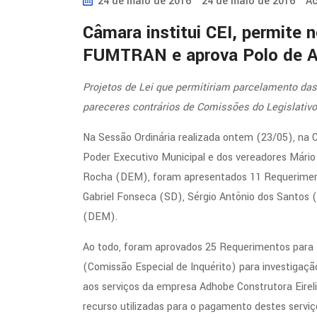
24 de maio de 2016
24 de maio de 2016
Ac
Câmara institui CEI, permite 
FUMTRAN e aprova Polo de Alt
Projetos de Lei que permitiriam parcelamento da
pareceres contrários de Comissões do Legislativo
Na Sessão Ordinária realizada ontem (23/05), na Ca
Poder Executivo Municipal e dos vereadores Mário
Rocha (DEM), foram apresentados 11 Requeriment
Gabriel Fonseca (SD), Sérgio Antônio dos Santos 
(DEM).
Ao todo, foram aprovados 25 Requerimentos para D
(Comissão Especial de Inquérito) para investigaçã
aos serviços da empresa Adhobe Construtora Eireli
recurso utilizadas para o pagamento destes serviç