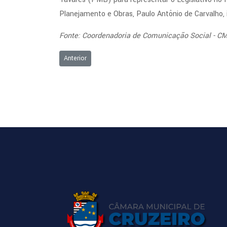
Planejamento e Obras, Paulo Antônio de Carvalho, i
Fonte: Coordenadoria de Comunicação Social - C
Artigo anterior: A V I S O - EDITAL DE LICITAÇÃO, P
Anterior