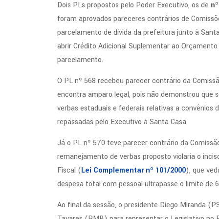
Dois PLs propostos pelo Poder Executivo, os de
nº
foram aprovados pareceres contrários de Comiss
parcelamento de dívida da prefeitura junto à Santa
abrir Crédito Adicional Suplementar ao Orçamento 
parcelamento.
O PL nº 568 recebeu parecer contrário da Comiss
encontra amparo legal, pois não demonstrou que s
verbas estaduais e federais relativas a convênios
repassadas pelo Executivo à Santa Casa.
Já o PL nº 570 teve parecer contrário da Comissã
remanejamento de verbas proposto violaria o inciso
Fiscal (
Lei Complementar nº 101/2000
), que ved
despesa total com pessoal ultrapasse o limite de 6
Ao final da sessão, o presidente Diego Miranda (
Tavares (PMB) para representar o Legislativo no 