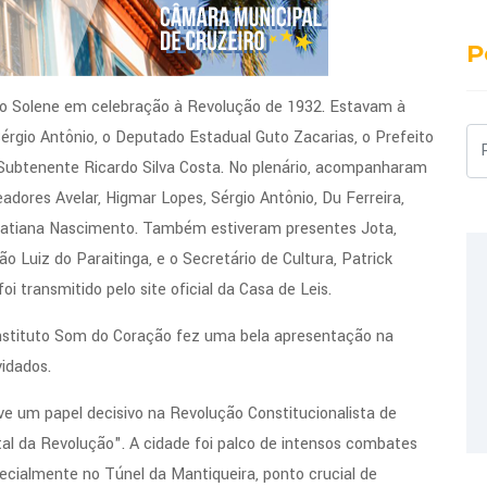
P
ão Solene em celebração à Revolução de 1932. Estavam à
Sérgio Antônio, o Deputado Estadual Guto Zacarias, o Prefeito
Pe
, Subtenente Ricardo Silva Costa. No plenário, acompanharam
eadores Avelar, Higmar Lopes, Sérgio Antônio, Du Ferreira,
 Tatiana Nascimento. Também estiveram presentes Jota,
o Luiz do Paraitinga, e o Secretário de Cultura, Patrick
oi transmitido pelo site oficial da Casa de Leis.
Instituto Som do Coração fez uma bela apresentação na
idados.
teve um papel decisivo na Revolução Constitucionalista de
al da Revolução". A cidade foi palco de intensos combates
pecialmente no Túnel da Mantiqueira, ponto crucial de