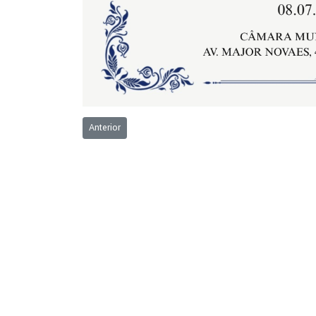
Artigo anterior: Câmara Municipal realiza Sessão de P
Anterior