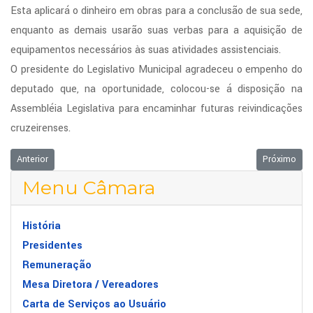
Esta aplicará o dinheiro em obras para a conclusão de sua sede,
enquanto as demais usarão suas verbas para a aquisição de
equipamentos necessários às suas atividades assistenciais.
O presidente do Legislativo Municipal agradeceu o empenho do
deputado que, na oportunidade, colocou-se á disposição na
Assembléia Legislativa para encaminhar futuras reivindicações
cruzeirenses.
Artigo anterior: APROVADA A FIXAÇÃO DE METAS
Próximo art
Anterior
Próximo
Menu Câmara
História
Presidentes
Remuneração
Mesa Diretora / Vereadores
Carta de Serviços ao Usuário