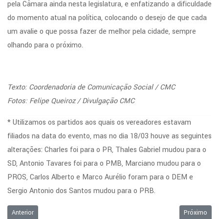
pela Câmara ainda nesta legislatura, e enfatizando a dificuldade
do momento atual na política, colocando o desejo de que cada
um avalie o que possa fazer de melhor pela cidade, sempre
olhando para o próximo.
Texto: Coordenadoria de Comunicação Social / CMC
Fotos: Felipe Queiroz / Divulgação CMC
* Utilizamos os partidos aos quais os vereadores estavam
filiados na data do evento, mas no dia 18/03 houve as seguintes
alterações: Charles foi para o PR, Thales Gabriel mudou para o
SD, Antonio Tavares foi para o PMB, Marciano mudou para o
PROS, Carlos Alberto e Marco Aurélio foram para o DEM e
Sergio Antonio dos Santos mudou para o PRB.
Artigo anterior: SAAE (Serviço Autônomo de Água e Esgoto de Cruzeiro) 
Próximo arti
Anterior
Próximo