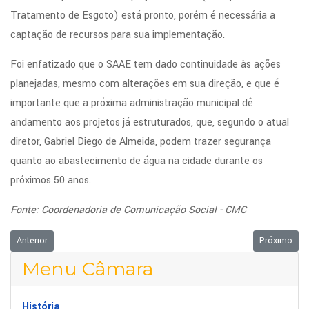
Tratamento de Esgoto) está pronto, porém é necessária a
captação de recursos para sua implementação.
Foi enfatizado que o SAAE tem dado continuidade às ações
planejadas, mesmo com alterações em sua direção, e que é
importante que a próxima administração municipal dê
andamento aos projetos já estruturados, que, segundo o atual
diretor, Gabriel Diego de Almeida, podem trazer segurança
quanto ao abastecimento de água na cidade durante os
próximos 50 anos.
Fonte: Coordenadoria de Comunicação Social - CMC
Artigo anterior: Vereadores fixam subsídio para a próxima legislatura, 
Próximo art
Anterior
Próximo
Menu Câmara
História