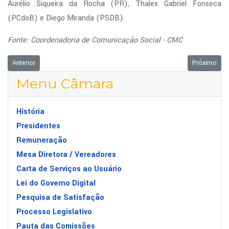
Aurélio Siqueira da Rocha (PR), Thales Gabriel Fonseca
(PCdoB) e Diego Miranda (PSDB).
Fonte: Coordenadoria de Comunicação Social - CMC
Artigo anterior: Presidente da FeComerciários, Luiz Carlos Motta, recebe
Próximo arti
Anterior
Próximo
Menu Câmara
História
Presidentes
Remuneração
Mesa Diretora / Vereadores
Carta de Serviços ao Usuário
Lei do Governo Digital
Pesquisa de Satisfação
Processo Legislativo
Pauta das Comissões