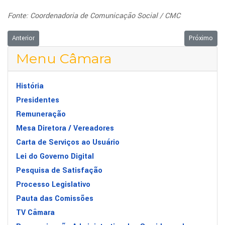
Fonte: Coordenadoria de Comunicação Social / CMC
Artigo anterior: Câmara realizou Sessão Solene para entrega de Títulos 
Próximo arti
Anterior
Próximo
Menu Câmara
História
Presidentes
Remuneração
Mesa Diretora / Vereadores
Carta de Serviços ao Usuário
Lei do Governo Digital
Pesquisa de Satisfação
Processo Legislativo
Pauta das Comissões
TV Câmara