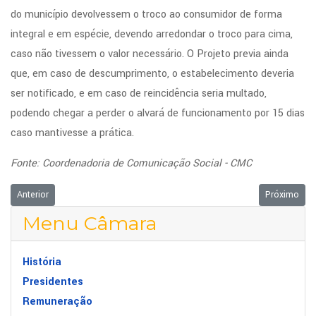
do município devolvessem o troco ao consumidor de forma
integral e em espécie, devendo arredondar o troco para cima,
caso não tivessem o valor necessário. O Projeto previa ainda
que, em caso de descumprimento, o estabelecimento deveria
ser notificado, e em caso de reincidência seria multado,
podendo chegar a perder o alvará de funcionamento por 15 dias
caso mantivesse a prática.
Fonte: Coordenadoria de Comunicação Social - CMC
Artigo anterior: Câmara autoriza Política Municipal Cooperativista e ofic
Próximo arti
Anterior
Próximo
Menu Câmara
História
Presidentes
Remuneração