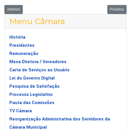
Artigo anterior: ESTÃO APROVADAS AS DIRETRIZES ORÇAMENTÁRIAS PA
Próximo art
Anterior
Próximo
Menu Câmara
História
Presidentes
Remuneração
Mesa Diretora / Vereadores
Carta de Serviços ao Usuário
Lei do Governo Digital
Pesquisa de Satisfação
Processo Legislativo
Pauta das Comissões
TV Câmara
Reorganização Administrativa dos Servidores da
Câmara Municipal