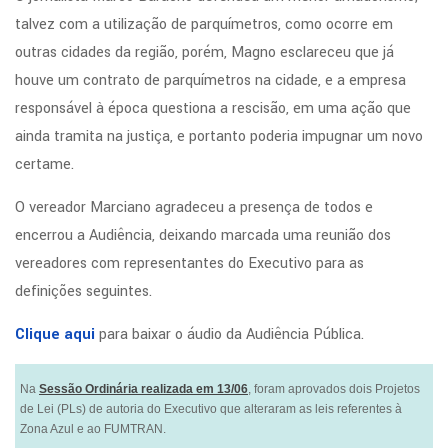
talvez com a utilização de parquímetros, como ocorre em
outras cidades da região, porém, Magno esclareceu que já
houve um contrato de parquímetros na cidade, e a empresa
responsável à época questiona a rescisão, em uma ação que
ainda tramita na justiça, e portanto poderia impugnar um novo
certame.
O vereador Marciano agradeceu a presença de todos e
encerrou a Audiência, deixando marcada uma reunião dos
vereadores com representantes do Executivo para as
definições seguintes.
Clique aqui
para baixar o áudio da Audiência Pública.
Na
Sessão Ordinária realizada em 13/06
, foram aprovados dois Projetos
de Lei (PLs) de autoria do Executivo que alteraram as leis referentes à
Zona Azul e ao FUMTRAN.