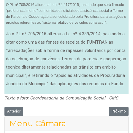
O PL nº 705/2016 alterou a Lei nº 4.417/2015, inserindo que será firmado
“preferencialmente” com entidades oficiais de assistência social o Termo
de Parceria e Cooperação a ser celebrado pela Prefeitura para as ações e
projetos referentes ao “sistema rotativo de veículos zona azul”.
Já o PL nº 706/2016 alterou a Lei nº 4.339/2014, passando a
citar como uma das fontes de receita do FUMTRAN as
“arrecadações sob a forma de rapasses voluntários por conta
da celebração de convênios, termos de parceria e cooperação
técnica diretamente relacionadas ao trânsito em âmbito
municipal”, e retirando o “apoio as atividades da Procuradoria
Jurídica do Município” das aplicações dos recursos do Fundo.
Texto e foto: Coordenadoria de Comunicação Social - CMC
Artigo anterior: Comunicador, policial federal e secretário estadual rec
Próximo arti
Anterior
Próximo
Menu Câmara