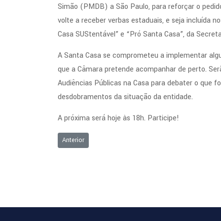
Simão (PMDB) a São Paulo, para reforçar o pedid
volte a receber verbas estaduais, e seja incluída 
Casa SUStentável” e “Pró Santa Casa”, da Secreta
A Santa Casa se comprometeu a implementar algu
que a Câmara pretende acompanhar de perto. Serã
Audiências Públicas na Casa para debater o que fo
desdobramentos da situação da entidade.
A próxima será hoje às 18h. Participe!
Artigo anterior: Prestação de contas da Secretaria d
Anterior