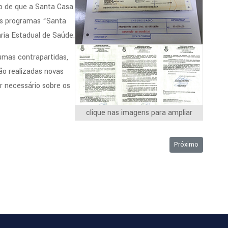
o de que a Santa Casa
nos programas “Santa
ria Estadual de Saúde.
mas contrapartidas,
o realizadas novas
r necessário sobre os
clique nas imagens para ampliar
e Finanças e proposta para o Orçamento 2016 foram apresentadas em Audiênci
Próximo artigo: C
Próximo