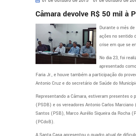
01 de outubro de 2015
01 de outubro de 20
Câmara devolve R$ 50 mil à Pr
Durante o mês de 
ações no sentido 
crise em que se e
No dia 23, foi rea
apresentado como 
Faria Jr., e houve também a participação do prove
Antonio Cruz e do secretário de Saúde do Municíp
Representando a Câmara, estiveram presentes o p
(PSDB) e os vereadores Antonio Carlos Marciano 
Santos (PSB), Marco Aurélio Siqueira da Rocha (
(PCdoB).
A Santa Casa apresentou o quadro atual de dificuld