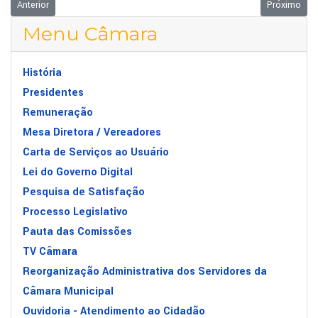
Artigo anterior: Vereadores adiam votação de Projeto que pretende transf
Próximo arti
Anterior
Próximo
Menu Câmara
História
Presidentes
Remuneração
Mesa Diretora / Vereadores
Carta de Serviços ao Usuário
Lei do Governo Digital
Pesquisa de Satisfação
Processo Legislativo
Pauta das Comissões
TV Câmara
Reorganização Administrativa dos Servidores da
Câmara Municipal
Ouvidoria - Atendimento ao Cidadão