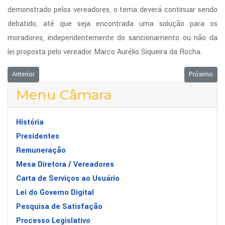
demonstrado pelos vereadores, o tema deverá continuar sendo
debatido, até que seja encontrada uma solução para os
moradores, independentemente do sancionamento ou não da
lei proposta pelo vereador Marco Aurélio Siqueira da Rocha.
Artigo anterior: MORRE O EX-PREFEITO JORGE SANTIAGO CÂMARA R
Próximo ar
Anterior
Próximo
Menu Câmara
História
Presidentes
Remuneração
Mesa Diretora / Vereadores
Carta de Serviços ao Usuário
Lei do Governo Digital
Pesquisa de Satisfação
Processo Legislativo