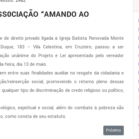
essos: 2482
ASS0CIAÇÃO “AMANDO AO
de direito privado ligada à Igreja Batista Renovada Monte
uque, 183 – Vila Celestina, em Cruzeiro, passou a ser
ovação unânime do Projeto e Lei apresentado pelo vereador
-feira, dia 13 de maio.
em entre suas finalidades auxiliar no resgate da cidadania e
ção/reinserção social, promovendo o retorno pleno dessas
qualquer tipo de discriminação de credo religioso ou político,
icológico, espiritual e social, além do combate à pobreza são
o, como consta de seu estatuto.
 LIGAÇÕES NÃO PODEM SER FEITAS EM LOTEAMENTOS IRREGULARES
Próximo artigo: A
Próximo