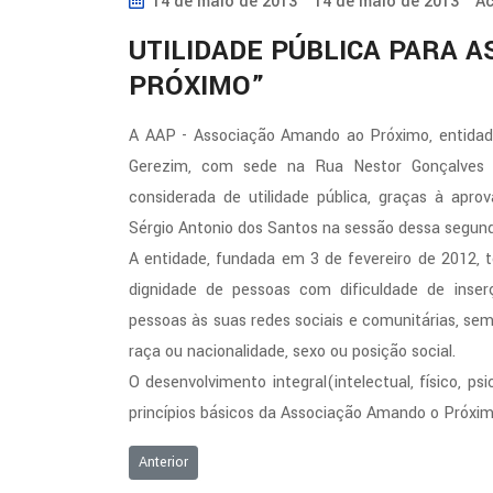
14 de maio de 2013
14 de maio de 2013
Ac
UTILIDADE PÚBLICA PARA 
PRÓXIMO”
A AAP - Associação Amando ao Próximo, entidade 
Gerezim, com sede na Rua Nestor Gonçalves D
considerada de utilidade pública, graças à apr
Sérgio Antonio dos Santos na sessão dessa segunda
A entidade, fundada em 3 de fevereiro de 2012, t
dignidade de pessoas com dificuldade de inser
pessoas às suas redes sociais e comunitárias, sem 
raça ou nacionalidade, sexo ou posição social.
O desenvolvimento integral(intelectual, físico, ps
princípios básicos da Associação Amando o Próxim
Artigo anterior: ÁGUA E ESGOTAMENTO SANITÁRIO:
Anterior