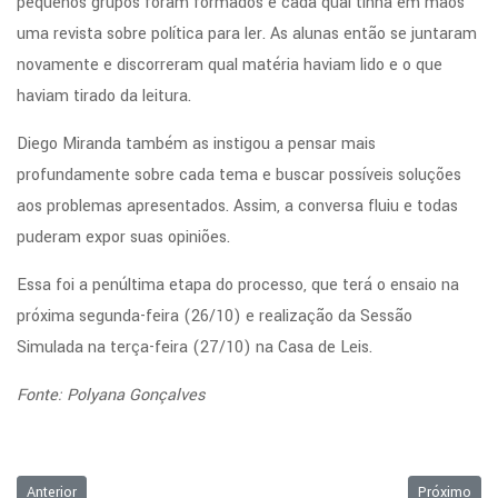
pequenos grupos foram formados e cada qual tinha em mãos
uma revista sobre política para ler. As alunas então se juntaram
novamente e discorreram qual matéria haviam lido e o que
haviam tirado da leitura.
Diego Miranda também as instigou a pensar mais
profundamente sobre cada tema e buscar possíveis soluções
aos problemas apresentados. Assim, a conversa fluiu e todas
puderam expor suas opiniões.
Essa foi a penúltima etapa do processo, que terá o ensaio na
próxima segunda-feira (26/10) e realização da Sessão
Simulada na terça-feira (27/10) na Casa de Leis.
Fonte: Polyana Gonçalves
Artigo anterior: Outubro Rosa
Próximo art
Anterior
Próximo