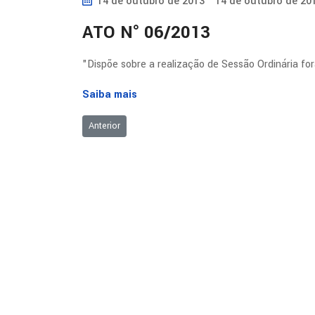
14 de outubro de 2013
14 de outubro de 20
ATO N° 06/2013
"Dispõe sobre a realização de Sessão Ordinária fo
Saiba mais
Artigo anterior: RESOLUÇÃO Nº 246
Anterior