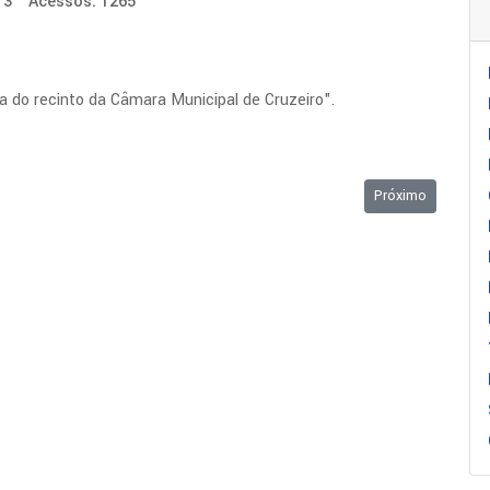
13
Acessos: 1265
ra do recinto da Câmara Municipal de Cruzeiro".
Próximo artigo:
Próximo