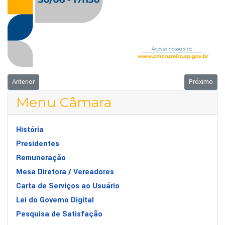
Artigo anterior: Comunicado - 29/06/2026
Próximo art
Anterior
Próximo
Menu Câmara
História
Presidentes
Remuneração
Mesa Diretora / Vereadores
Carta de Serviços ao Usuário
Lei do Governo Digital
Pesquisa de Satisfação