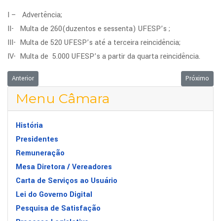
I – Advertência;
II- Multa de 260(duzentos e sessenta) UFESP’s ;
III- Multa de 520 UFESP’s até a terceira reincidência;
IV- Multa de 5.000 UFESP’s a partir da quarta reincidência.
Artigo anterior: INSTITUÍDO O FUMTRAN – FUNDO MUNICIPAL DE TRÂNS
Próximo ar
Anterior
Próximo
Menu Câmara
História
Presidentes
Remuneração
Mesa Diretora / Vereadores
Carta de Serviços ao Usuário
Lei do Governo Digital
Pesquisa de Satisfação