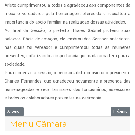
Arlete cumprimentou a todos e agradeceu aos componentes da
mesa e vereadores pela homenagem oferecida e ressaltou a
importância do apoio familiar na realização dessas atividades.
Ao final da Sessão, o prefeito Thales Gabriel proferiu suas
palavras. Cheio de emoção, ele lembrou das Sessões anteriores,
nas quais foi vereador e cumprimentou todas as mulheres
presentes, enfatizando a importância que cada uma tem para a
sociedade.
Para encerrar a sessão, o cerimonialista convidou o presidente
Charles Fernandes, que agradeceu novamente a presença das
homenageadas e seus familiares, dos funcionários, assessores
e todos os colaboradores presentes na cerimônia.
Artigo anterior: Vereadores conquistam emenda de R$300 mil para a San
Próximo arti
Anterior
Próximo
Menu Câmara