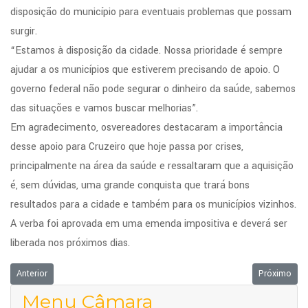
disposição do município para eventuais problemas que possam
surgir.
“Estamos à disposição da cidade. Nossa prioridade é sempre
ajudar a os municípios que estiverem precisando de apoio. O
governo federal não pode segurar o dinheiro da saúde, sabemos
das situações e vamos buscar melhorias”.
Em agradecimento, osvereadores destacaram a importância
desse apoio para Cruzeiro que hoje passa por crises,
principalmente na área da saúde e ressaltaram que a aquisição
é, sem dúvidas, uma grande conquista que trará bons
resultados para a cidade e também para os municípios vizinhos.
A verba foi aprovada em uma emenda impositiva e deverá ser
liberada nos próximos dias.
Artigo anterior: Câmara realiza segunda Audiência Pública sobre Plano 
Próximo art
Anterior
Próximo
Menu Câmara