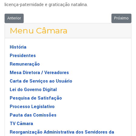
licença-paternidade e graticação natalina.
Artigo anterior: PREFEITURA JÁ PODE CRIAR O CADIN MUNICIPAL
Próximo ar
Anterior
Próximo
Menu Câmara
História
Presidentes
Remuneração
Mesa Diretora / Vereadores
Carta de Serviços ao Usuário
Lei do Governo Digital
Pesquisa de Satisfação
Processo Legislativo
Pauta das Comissões
TV Câmara
Reorganização Administrativa dos Servidores da