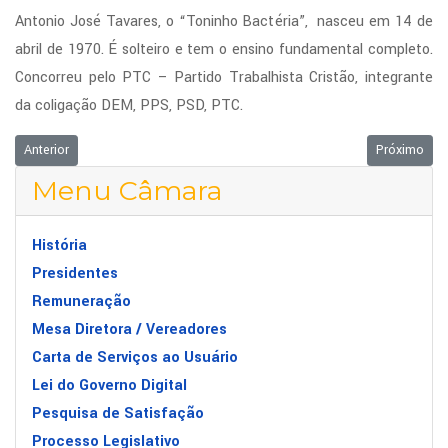
Antonio José Tavares, o “Toninho Bactéria”, nasceu em 14 de
abril de 1970. É solteiro e tem o ensino fundamental completo.
Concorreu pelo PTC – Partido Trabalhista Cristão, integrante
da coligação DEM, PPS, PSD, PTC.
Artigo anterior: OBRAS DE REFORMA LEVAM SESSÃO DA CÂMARA PARA
Próximo ar
Anterior
Próximo
Menu Câmara
História
Presidentes
Remuneração
Mesa Diretora / Vereadores
Carta de Serviços ao Usuário
Lei do Governo Digital
Pesquisa de Satisfação
Processo Legislativo