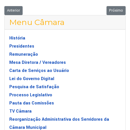
Artigo anterior: DOIS PROJETOS ADIADOS
Próximo ar
Anterior
Próximo
Menu Câmara
História
Presidentes
Remuneração
Mesa Diretora / Vereadores
Carta de Serviços ao Usuário
Lei do Governo Digital
Pesquisa de Satisfação
Processo Legislativo
Pauta das Comissões
TV Câmara
Reorganização Administrativa dos Servidores da
Câmara Municipal