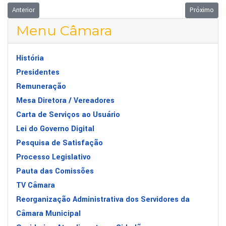
Artigo anterior: Audiência Pública discutiu transportes de alunos da zona 
Próximo arti
Anterior
Próximo
Menu Câmara
História
Presidentes
Remuneração
Mesa Diretora / Vereadores
Carta de Serviços ao Usuário
Lei do Governo Digital
Pesquisa de Satisfação
Processo Legislativo
Pauta das Comissões
TV Câmara
Reorganização Administrativa dos Servidores da
Câmara Municipal