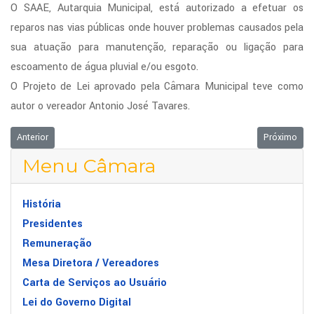
O SAAE, Autarquia Municipal, está autorizado a efetuar os
reparos nas vias públicas onde houver problemas causados pela
sua atuação para manutenção, reparação ou ligação para
escoamento de água pluvial e/ou esgoto.
O Projeto de Lei aprovado pela Câmara Municipal teve como
autor o vereador Antonio José Tavares.
Artigo anterior: PROJETO CRIA ISENÇÃO NO TRANSPORTE PÚBLICO
Próximo ar
Anterior
Próximo
Menu Câmara
História
Presidentes
Remuneração
Mesa Diretora / Vereadores
Carta de Serviços ao Usuário
Lei do Governo Digital